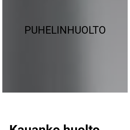
PUHELINHUOLTO
Kauanko huolto