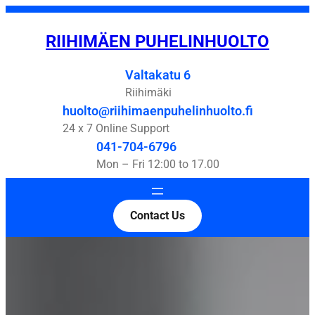
Siirry
sisältöön
RIIHIMÄEN PUHELINHUOLTO
Valtakatu 6
Riihimäki
huolto@riihimaenpuhelinhuolto.fi
24 x 7 Online Support
041-704-6796
Mon – Fri 12:00 to 17.00
Contact Us