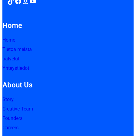
TikTok
Facebook
Instagram
YouTube
Home
Home
Tietoa meistä
palvelut
Yhteystiedot
About Us
Story
Creative Team
Founders
Careers